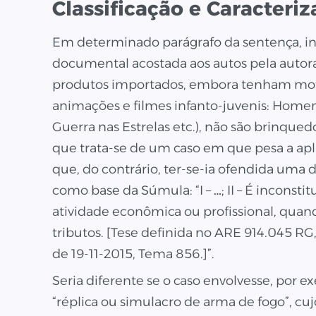
Classificação e Caracteri
Em determinado parágrafo da sentença, inclu
documental acostada aos autos pela autor
produtos importados, embora tenham motiv
animações e filmes infanto-juvenis: Ho
Guerra nas Estrelas etc.), não são brinqued
que trata-se de um caso em que pesa a ap
que, do contrário, ter-se-ia ofendida uma 
como base da Súmula: “I – …; II – É inconstit
atividade econômica ou profissional, qua
tributos. [Tese definida no ARE 914.045 RG, 
de 19-11-2015, Tema 856.]”.
Seria diferente se o caso envolvesse, por 
“réplica ou simulacro de arma de fogo”,