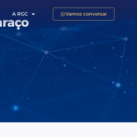
A RGC
Vamos conversar
araço