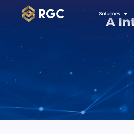
Soluções
A In