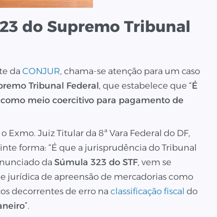
323 do Supremo Tribunal
te da
CONJUR
, chama-se atenção para um caso
remo Tribunal Federal
, que estabelece que “
É
s como meio coercitivo para pagamento de
, o Exmo. Juiz Titular da 8ª Vara Federal do DF,
inte forma: “É que a jurisprudência do Tribunal
 enunciado da
Súmula 323 do STF
, vem se
de jurídica de apreensão de mercadorias como
os decorrentes de erro na
classificação fiscal
do
neiro
”.