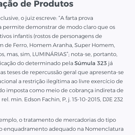
zação de Produtos
sive, o juiz escreve: “A farta prova
a permite demonstrar de modo claro que os
os infantis (rostos de personagens de
mem de Ferro, Homem Aranha, Super Homem,
os, mas, sim, LUMINÁRIAS”; nota-se, portanto,
licação do determinado pela
Súmula 323
já
das teses de repercussão geral que apresenta-se
ucional a restrição ilegítima ao livre exercício de
ndo imposta como meio de cobrança indireta de
rel. min. Edson Fachin, P, j. 15-10-2015, DJE 232
exemplo, o tratamento de mercadorias do tipo
 cujo enquadramento adequado na Nomenclatura