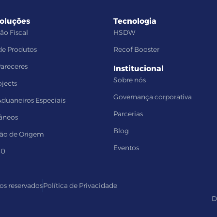
soluções
Tecnologia
ção Fiscal
HSDW
de Produtos
Recof Booster
Pareceres
Institucional
Sobre nós
ojects
Governança corporativa
duaneiros Especiais
Parcerias
âneos
Blog
tão de Origem
Eventos
60
tos reservados
Política de Privacidade
D