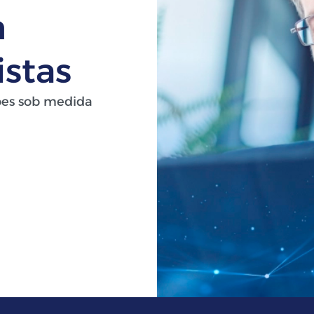
m
istas
ões sob medida