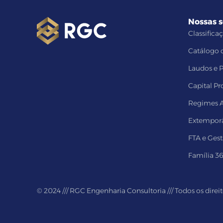
Nossas 
Classifica
Catálogo 
Laudos e 
Capital Pr
Regimes A
Extempor
FTA e Ges
Família 3
© 2024 /// RGC Engenharia Consultoria /// Todos os direi