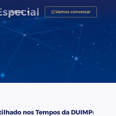
Especial
A RGC
Vamos conversar
ilhado nos Tempos da DUIMP: