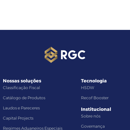
Nossas soluções
Tecnologia
Classificação Fiscal
HSDW
Catálogo de Produtos
Recof Booster
Laudos e Pareceres
Institucional
Sobre nós
Capital Projects
Governança
Regimes Aduaneiros Especiais